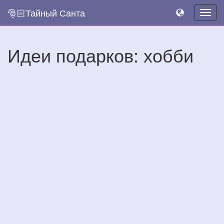
🎅🏻Тайный Санта
Togg
navig
Идеи подарков: хобби