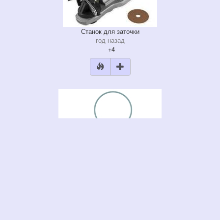
Станок для заточки
год назад
+4
Садовый набор
год назад
-1
+2