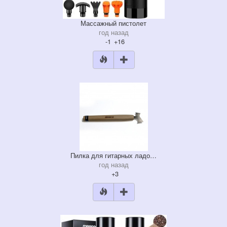
Массажный пистолет
год назад
-1
+16
Пилка для гитарных ладо…
год назад
+3