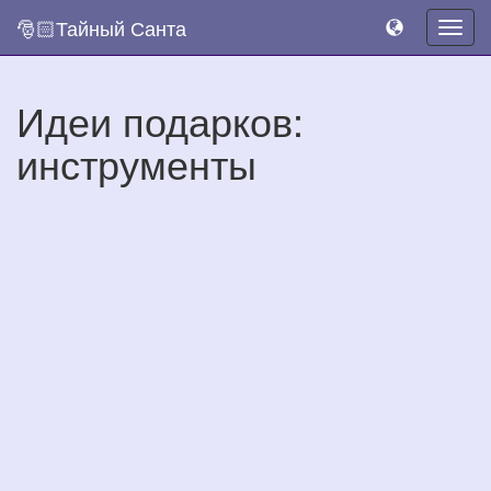
🎅🏻Тайный Санта
Togg
navig
Идеи подарков:
инструменты