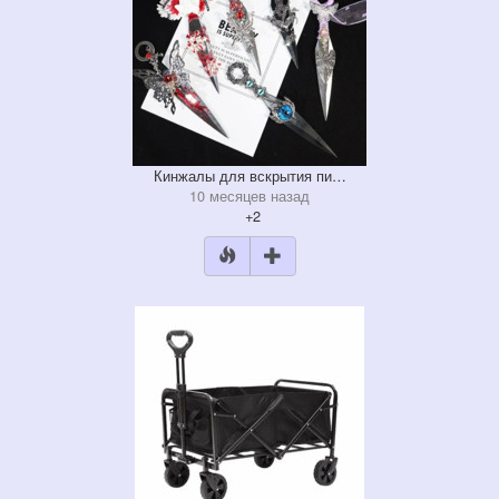
Кинжалы для вскрытия пи…
10 месяцев назад
+2