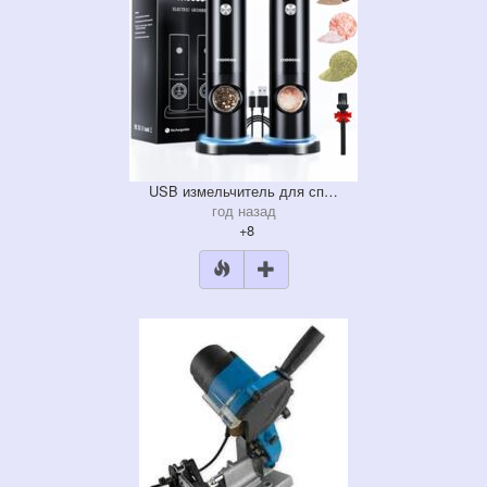
USB измельчитель для сп…
год назад
+8